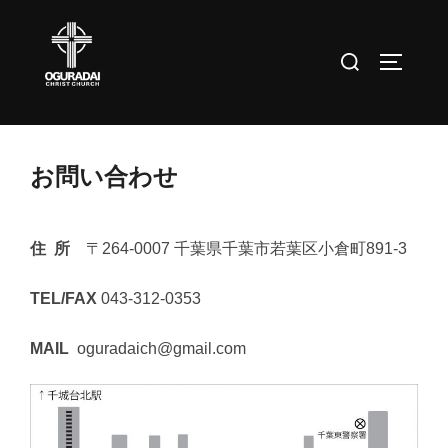
コ
ン
検
サイドバ
テ
索
ン
対
ツ
象:
へ
お問い合わせ
ス
キ
ッ
住 所
〒
264-0007
千葉県千葉市若葉区小倉町
891-3
プ
TEL/FAX
043-312-0353
MAIL
oguradaich@gmail.com