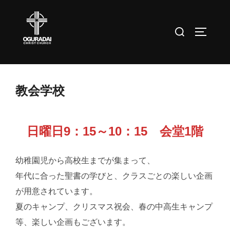
コ
ン
検
サイドバ
テ
索
ン
対
ツ
象:
へ
教会学校
ス
キ
ッ
日曜日9：15～10：15 会堂1階
プ
幼稚園児から高校生までが集まって、
年代に合った聖書の学びと、クラスごとの楽しい企画
が用意されています。
夏のキャンプ、クリスマス祝会、春の中高生キャンプ
等、楽しい企画もございます。