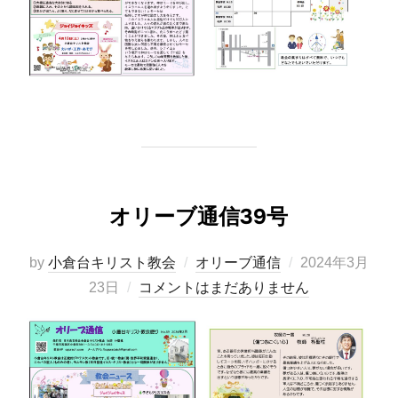
オリーブ通信39号
投
by
小倉台キリスト教会
オリーブ通信
2024年3月
稿
23日
コメントはまだありません
日: