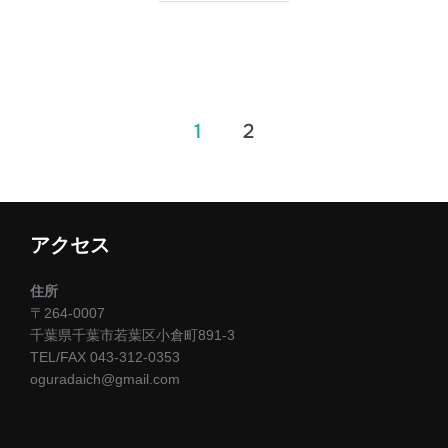
投
1
2
稿
の
アクセス
ペ
ー
住所
〒264-0007
ジ
千葉県千葉市若葉区小倉町891-3
TEL/FAX 043-312-0353
送
oguradaich@gmail.com
り