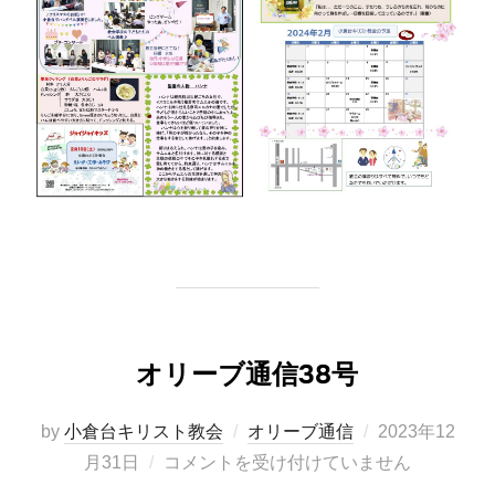
オリーブ通信38号
投
by
小倉台キリスト教会
オリーブ通信
2023年12
稿
月31日
コメントを受け付けていません
日: