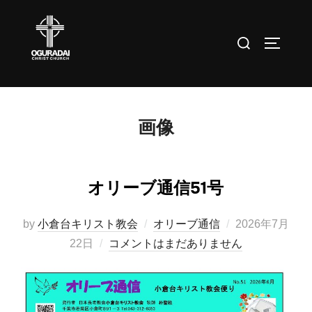
コ
ン
検
サイドバ
テ
索
ン
対
ツ
象:
へ
画像
ス
キ
ッ
オリーブ通信51号
プ
投
by
小倉台キリスト教会
オリーブ通信
2026年7月
稿
22日
コメントはまだありません
日: