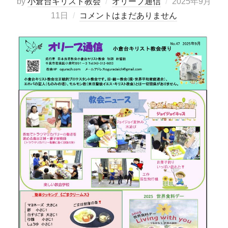
投
by
小倉台キリスト教会
オリーブ通信
2025年9月
稿
11日
コメントはまだありません
日: