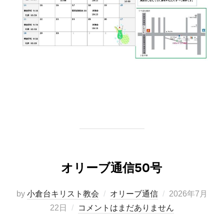
オリーブ通信50号
投
by
小倉台キリスト教会
オリーブ通信
2026年7月
稿
22日
コメントはまだありません
日: