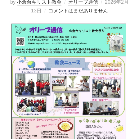
投
by
小倉台キリスト教会
オリーブ通信
2026年2月
稿
13日
コメントはまだありません
日: