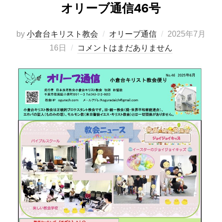
オリーブ通信46号
投
by
小倉台キリスト教会
オリーブ通信
2025年7月
稿
16日
コメントはまだありません
日: