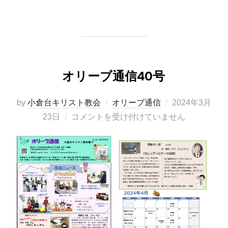
オリーブ通信40号
投
by
小倉台キリスト教会
オリーブ通信
2024年3月
稿
23日
コメントを受け付けていません
日: