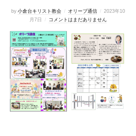
投
by
小倉台キリスト教会
オリーブ通信
2023年10
稿
月7日
コメントはまだありません
日: