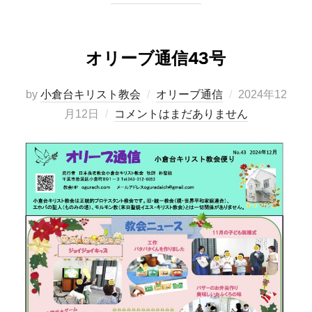
オリーブ通信43号
投
by
小倉台キリスト教会
オリーブ通信
2024年12
稿
月12日
コメントはまだありません
日: